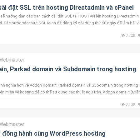
ài đặt SSL trên hosting Directadmin và cPanel
nh sẽ hướng dẫn các bạn cách cài đặt SSL tại HOSTVN lên hosting Directadmin
l. Các bước xác thực SSL Mình đã đăng ký gói dùng thử 90 ngày để làm bài vi
cho các bạn...
3.72K
Webmaster
in, Parked domain và Subdomain trong hosting
ịnh nghĩa hơn về Addon domain, Parked domain và Subdomain trong hosting
 tên miền về hosting để có thể sử dụng các thuật ngữ trên. Addon domain (Miề
cụ trên cPanel ...
3.13K
Webmaster
 đồng hành cùng WordPress hosting