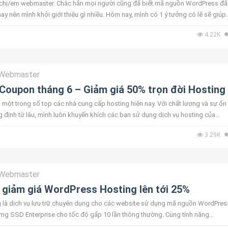
/chị/em webmaster. Chắc hẳn mọi người cũng đã biết mã nguồn WordPress đã
ay nên mình khỏi giới thiệu gì nhiều. Hôm nay, mình có 1 ý tưởng có lẽ sẽ giúp
khi các bạn m...
4.22K
Webmaster
Coupon tháng 6 – Giảm giá 50% trọn đời Hosting
 một trong số top các nhà cung cấp hosting hiện nay. Với chất lượng và sự ổn
 định từ lâu, mình luôn khuyến khích các bạn sử dụng dịch vụ hosting của
háng 5, bên cạn...
3.29K
Webmaster
giảm giá WordPress Hosting lên tới 25%
là dịch vụ lưu trữ chuyên dụng cho các website sử dụng mã nguồn WordPres
g SSD Enterprise cho tốc độ gấp 10 lần thông thường. Cùng tính năng
cài đặt website chỉ v...