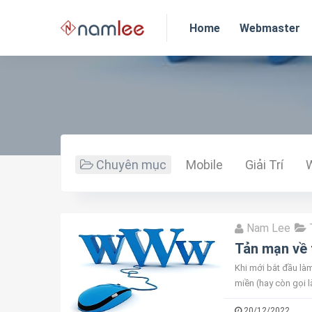
Home
Webmaster
Chuyên mục
Mobile
Giải Trí
Nam Lee
Tản mạn về 
Khi mới bắt đầu là
miền (hay còn gọi l
cách đơn giản nhất 
20/12/2022