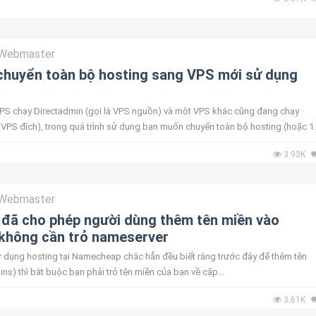
Webmaster
huyển toàn bộ hosting sang VPS mới sử dụng
n
PS chạy Directadmin (gọi là VPS nguồn) và một VPS khác cũng đang chạy
à VPS đích), trong quá trình sử dụng bạn muốn chuyển toàn bộ hosting (hoặc 1
uồn sang VPS đích mà...
3.93K
Webmaster
đã cho phép người dùng thêm tên miền vào
không cần trỏ nameserver
 dụng hosting tại Namecheap chắc hẳn đều biết rằng trước đây để thêm tên
s) thì bắt buộc bạn phải trỏ tên miền của bạn về cặp
amecheaphosting.com và dns2.namecheaphost...
3.61K