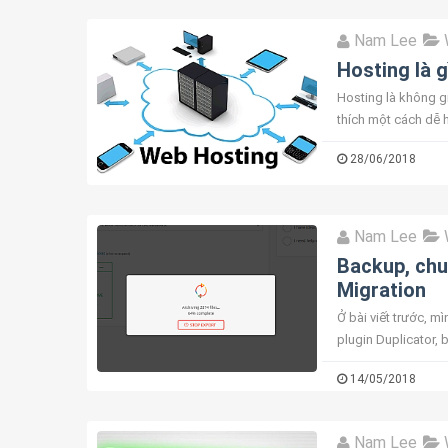
Nam Lee
Hosting là g
Hosting là không gi
thích một cách dễ h
sẽ cần mặt bằng để 
28/06/2018
Nam Lee
Backup, chu
Migration
Ở bài viết trước, 
plugin Duplicator, b
One WP Migration. 1
14/05/2018
Nam Lee