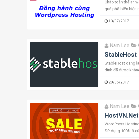
Chào toàn thể anh
quá phổ biến hiện n
được các bạn đó là 
13/07/2017
Nam Lee
StableHost 
StableHost đang là
định đã được khẳng
StableHost. Kể từ t
20/06/2017
Nam Lee
HostVN.Net 
WordPress Hosting 
Sử dụng 100% ổ cứn
Softaculous giúp tự 