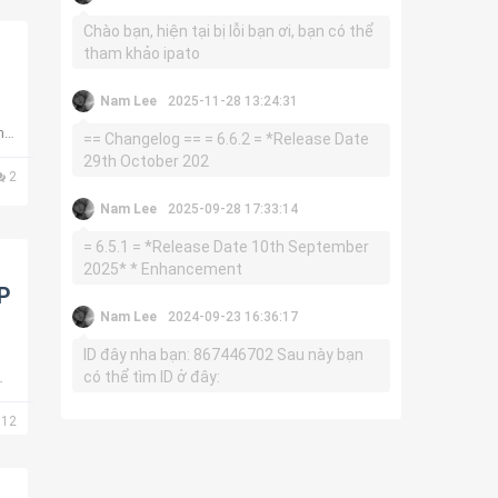
Chào bạn, hiện tại bị lỗi bạn ơi, bạn có thể
tham khảo ipato
Nam Lee
2025-11-28 13:24:31
hà
== Changelog == = 6.6.2 = *Release Date
29th October 202
2
Nam Lee
2025-09-28 17:33:14
= 6.5.1 = *Release Date 10th September
2025* * Enhancement
WP
Nam Lee
2024-09-23 16:36:17
ID đây nha bạn: 867446702 Sau này bạn
có thể tìm ID ở đây:
12