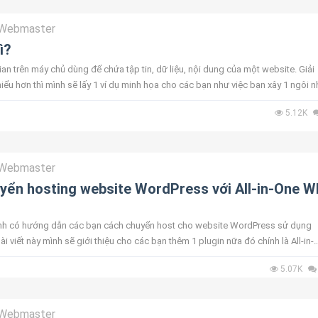
Webmaster
ì?
an trên máy chủ dùng để chứa tập tin, dữ liệu, nội dung của một website. Giải
iểu hơn thì mình sẽ lấy 1 ví dụ minh họa cho các bạn như việc bạn xây 1 ngôi n
xây ...
5.12K
Webmaster
yển hosting website WordPress với All-in-One 
mình có hướng dẫn các bạn cách chuyển host cho website WordPress sử dụng
ài viết này mình sẽ giới thiệu cho các bạn thêm 1 plugin nữa đó chính là All-in-
. Đầu tiên...
5.07K
Webmaster