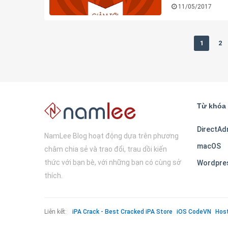
11/05/2017
1
2
Từ khóa 
DirectAd
NamLee Blog hoạt động dựa trên phương
macOS
châm chia sẻ và trao đổi, trau dồi kiến
thức với bạn bè, với những bạn có cùng sở
Wordpre
thích.
Liên kết:
iPA Crack - Best Cracked iPA Store
iOS CodeVN
Hos