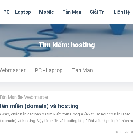
PC – Laptop
Mobile
Tản Mạn
Giải Trí
Liên Hệ
Tìm kiếm: hosting
Webmaster
PC - Laptop
Tản Mạn
Tản Mạn
Webmaster
tên miền (domain) và hosting
m web, chắc hẳn các bạn đã tìm kiếm trên Google về 2 thuật ngữ cơ bản là tên
à domain) và hosting. Vậy tên miền và hosting là gì? Bài viết này sẽ giải thích 
giú...
3.57K