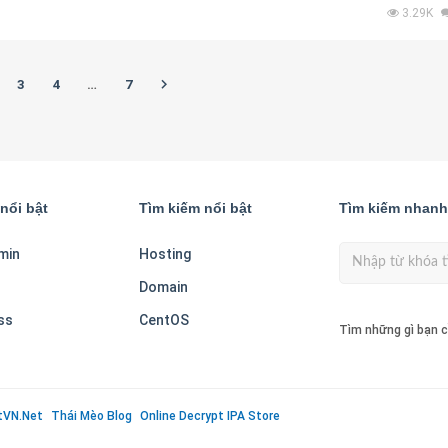
3.29K
3
4
…
7
nổi bật
Tìm kiếm nổi bật
Tìm kiếm nhanh
min
Hosting
Domain
ss
CentOS
Tìm những gì bạn c
tVN.Net
Thái Mèo Blog
Online Decrypt IPA Store