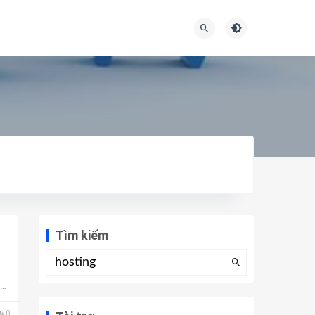
Tìm kiếm
một
0