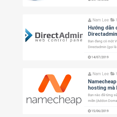
Nam Lee
Hướng dẫn c
Directadmi
Bạn đang có một V
Directadmin (gọi l
hosting) từ VPS ng
14/07/2019
Nam Lee
Namecheap 
hosting mà 
Bạn nào đã từng sử
miền (Addon Domain
nameserver dns1.n
15/06/2019