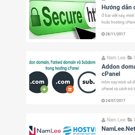
Hướng dẫn c
Ở bài viết này, mì
hoặc hosting cPane
hướng dẫn chi tiết 
28/11/2017
Nam Lee
Addon doma
cPanel
Hôm nay mình sẽ đ
cPanel và cách trỏ
khác): là một công 
24/07/2017
Nam Lee
NamLee.Net