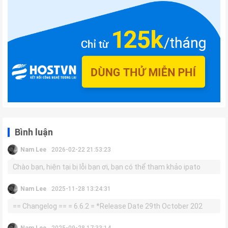
Bình luận
Nam Lee
2026-02-22 21:53:23
Chào bạn, hiện tại bị lỗi bạn ơi, bạn có thể tham khảo ipato
Nam Lee
2025-11-28 13:24:31
== Changelog == = 6.6.2 = *Release Date 29th October 202
Nam Lee
2025-09-28 17:33:14