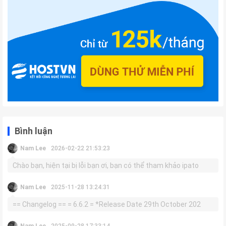
Bình luận
Nam Lee
2026-02-22 21:53:23
Chào bạn, hiện tại bị lỗi bạn ơi, bạn có thể tham khảo ipato
Nam Lee
2025-11-28 13:24:31
== Changelog == = 6.6.2 = *Release Date 29th October 202
Nam Lee
2025-09-28 17:33:14