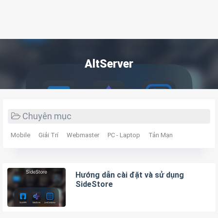
AltServer
Chuyên mục
Mobile
Giải Trí
Webmaster
PC - Laptop
Tản Mạn
Hướng dẫn cài đặt và sử dụng
SideStore