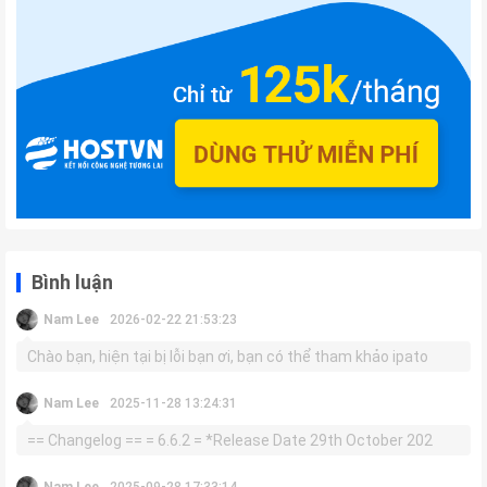
Bình luận
Nam Lee
2026-02-22 21:53:23
Chào bạn, hiện tại bị lỗi bạn ơi, bạn có thể tham khảo ipato
Nam Lee
2025-11-28 13:24:31
== Changelog == = 6.6.2 = *Release Date 29th October 202
Nam Lee
2025-09-28 17:33:14