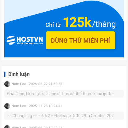
Bình luận
Nam Lee
2026-02-22 21:53:23
Chào bạn, hiện tại bị lỗi bạn ơi, bạn có thể tham khảo ipato
Nam Lee
2025-11-28 13:24:31
== Changelog == = 6.6.2 = *Release Date 29th October 202
Nam Lee
2025-09-28 17:33:14