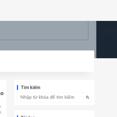
Tìm kiếm
ho
n
t