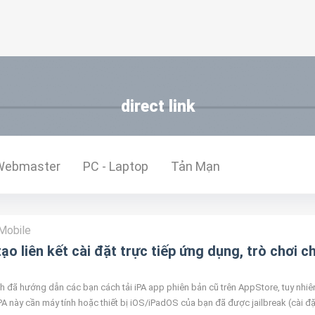
direct link
Webmaster
PC - Laptop
Tản Mạn
Mobile
o liên kết cài đặt trực tiếp ứng dụng, trò chơi c
nh đã hướng dẫn các bạn cách tải iPA app phiên bản cũ trên AppStore, tuy nhiê
 iPA này cần máy tính hoặc thiết bị iOS/iPadOS của bạn đã được jailbreak (cài đặ