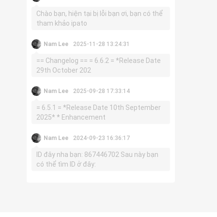
Chào bạn, hiện tại bị lỗi bạn ơi, bạn có thể
tham khảo ipato
Nam Lee
2025-11-28 13:24:31
== Changelog == = 6.6.2 = *Release Date
29th October 202
Nam Lee
2025-09-28 17:33:14
= 6.5.1 = *Release Date 10th September
2025* * Enhancement
Nam Lee
2024-09-23 16:36:17
ID đây nha bạn: 867446702 Sau này bạn
có thể tìm ID ở đây: