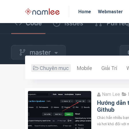
Home
Webmaster
Chuyên mục
Mobile
Giải Trí
Nam Lee
Hướng dẫn t
Github
Chắc hẳn nhiều bạn 
và hơi khó đối với 