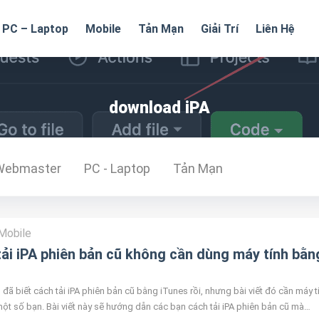
PC – Laptop
Mobile
Tản Mạn
Giải Trí
Liên Hệ
download iPA
Webmaster
PC - Laptop
Tản Mạn
Mobile
ải iPA phiên bản cũ không cần dùng máy tính bằn
đã biết cách tải iPA phiên bản cũ bằng iTunes rồi, nhưng bài viết đó cần máy t
một số bạn. Bài viết này sẽ hướng dẫn các bạn cách tải iPA phiên bản cũ mà