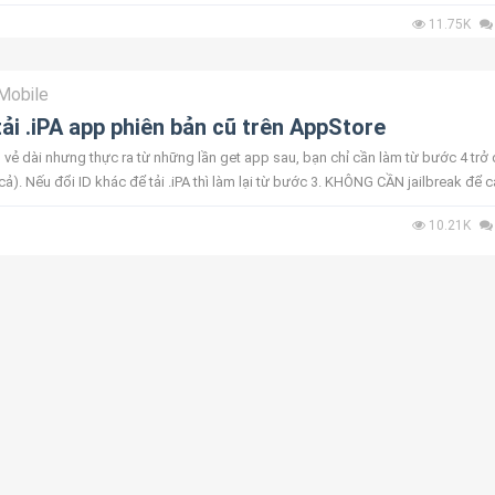
 máy tí...
11.75K
Mobile
ải .iPA app phiên bản cũ trên AppStore
ó vẻ dài nhưng thực ra từ những lần get app sau, bạn chỉ cần làm từ bước 4 trở 
 cả). Nếu đổi ID khác để tải .iPA thì làm lại từ bước 3. KHÔNG CẦN jailbreak để c
10.21K