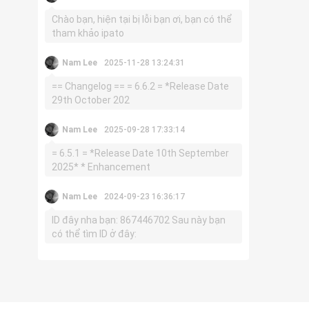
Chào bạn, hiện tại bị lỗi bạn ơi, bạn có thể
tham khảo ipato
Nam Lee
2025-11-28 13:24:31
== Changelog == = 6.6.2 = *Release Date
29th October 202
Nam Lee
2025-09-28 17:33:14
= 6.5.1 = *Release Date 10th September
2025* * Enhancement
Nam Lee
2024-09-23 16:36:17
ID đây nha bạn: 867446702 Sau này bạn
có thể tìm ID ở đây: