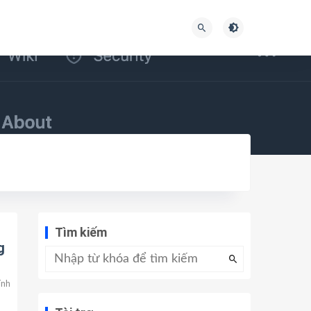
Tìm kiếm
g
ính