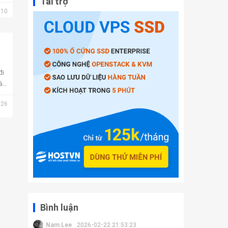
Tài trợ
10
đi
ài
26
Bình luận
Nam Lee
2026-02-22 21:53:23