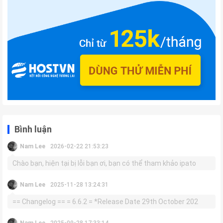
Bình luận
Nam Lee
2026-02-22 21:53:23
Chào bạn, hiện tại bị lỗi bạn ơi, bạn có thể tham khảo ipato
Nam Lee
2025-11-28 13:24:31
== Changelog == = 6.6.2 = *Release Date 29th October 202
Nam Lee
2025-09-28 17:33:14