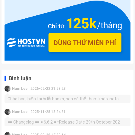
Bình luận
Nam Lee
2026-02-22 21:53:23
Chào bạn, hiện tại bị lỗi bạn ơi, bạn có thể tham khảo ipato
Nam Lee
2025-11-28 13:24:31
== Changelog == = 6.6.2 = *Release Date 29th October 202
Nam Lee
2025-09-28 17:33:14