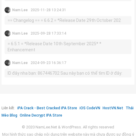
Nam Lee
2025-11-28 13:24:31
== Changelog == = 6.6.2 = *Release Date 29th October 202
Nam Lee
2025-09-28 17:33:14
= 6.5.1 = *Release Date 10th September 2025* *
Enhancement
Nam Lee
2024-09-23 16:36:17
ID đây nha bạn: 867446702 Sau này bạn có thể tìm ID ở đây:
Liên kết:
iPA Crack - Best Cracked iPA Store
iOS CodeVN
HostVN.Net
Thái
Mèo Blog
Online Decrypt IPA Store
© 2020 NamLee.Net & WordPress. All rights reserved
Mọi hình thức sao chép nội dung trên website này mà chưa được sự đồng ý