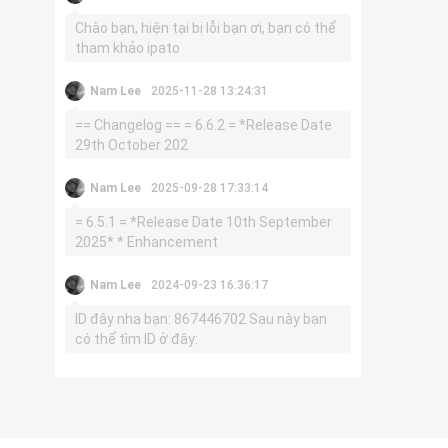
Chào bạn, hiện tại bị lỗi bạn ơi, bạn có thể
tham khảo ipato
Nam Lee
2025-11-28 13:24:31
== Changelog == = 6.6.2 = *Release Date
29th October 202
Nam Lee
2025-09-28 17:33:14
= 6.5.1 = *Release Date 10th September
2025* * Enhancement
Nam Lee
2024-09-23 16:36:17
ID đây nha bạn: 867446702 Sau này bạn
có thể tìm ID ở đây: