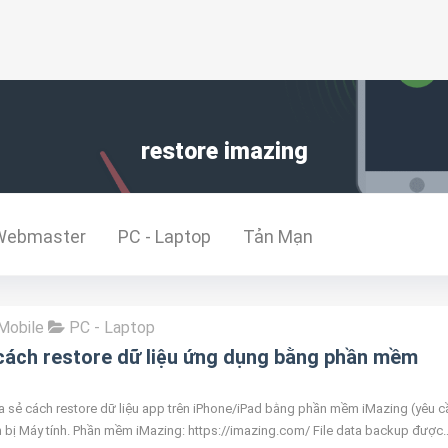
restore imazing
Webmaster
PC - Laptop
Tản Mạn
Mobile
PC - Laptop
ách restore dữ liệu ứng dụng bằng phần mềm
ia sẻ cách restore dữ liệu app trên iPhone/iPad bằng phần mềm iMazing (yêu c
n bị Máy tính. Phần mềm iMazing: https://imazing.com/ File data backup được