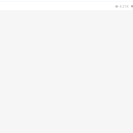
c.imazinga...
4.21K