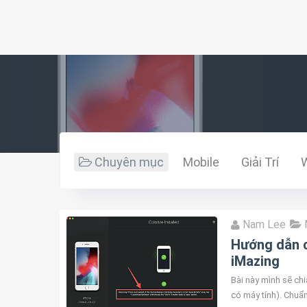
Chuyên mục
Mobile
Giải Trí
Nam Lee
Hướng dẫn c
iMazing
Bài này mình sẽ ch
có máy tính). Chuẩ