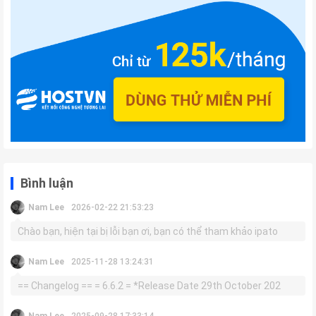
Bình luận
Nam Lee
2026-02-22 21:53:23
Chào bạn, hiện tại bị lỗi bạn ơi, bạn có thể tham khảo ipato
Nam Lee
2025-11-28 13:24:31
== Changelog == = 6.6.2 = *Release Date 29th October 202
Nam Lee
2025-09-28 17:33:14