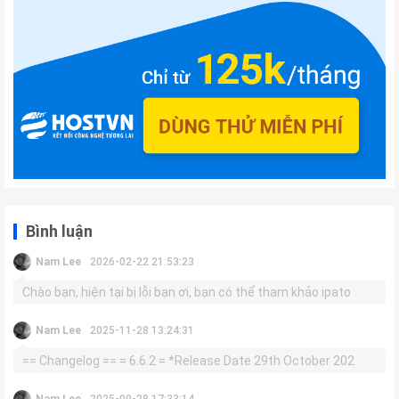
Bình luận
Nam Lee
2026-02-22 21:53:23
Chào bạn, hiện tại bị lỗi bạn ơi, bạn có thể tham khảo ipato
Nam Lee
2025-11-28 13:24:31
== Changelog == = 6.6.2 = *Release Date 29th October 202
Nam Lee
2025-09-28 17:33:14