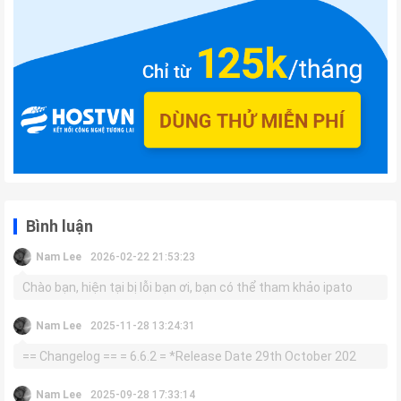
Bình luận
Nam Lee
2026-02-22 21:53:23
Chào bạn, hiện tại bị lỗi bạn ơi, bạn có thể tham khảo ipato
Nam Lee
2025-11-28 13:24:31
== Changelog == = 6.6.2 = *Release Date 29th October 202
Nam Lee
2025-09-28 17:33:14