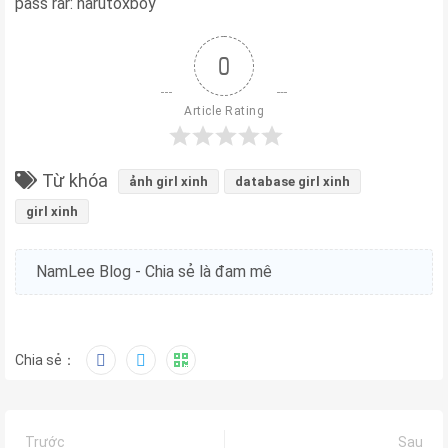
pass rar: narutoxboy
0
Article Rating
Từ khóa
ảnh girl xinh
database girl xinh
girl xinh
NamLee Blog - Chia sẻ là đam mê
Chia sẻ：
Trước
Sau