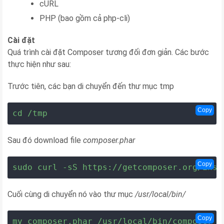
cURL
PHP (bao gồm cả php-cli)
Cài đặt
Quá trình cài đặt Composer tương đối đơn giản. Các bước
thực hiện như sau:
Trước tiên, các bạn di chuyển đến thư mục tmp
Copy
cd /tmp
Sau đó download file
composer.phar
Copy
sudo curl -sS https://getcomposer.org/inst
Cuối cùng di chuyển nó vào thư mục
/usr/local/bin/
Copy
mv composer.phar /usr/local/bin/composer