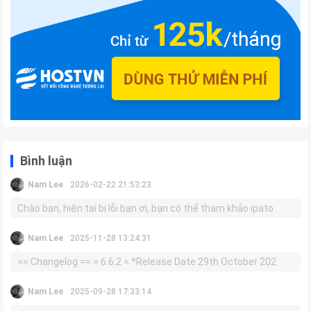
Bình luận
Nam Lee
2026-02-22 21:53:23
Chào bạn, hiện tại bị lỗi bạn ơi, bạn có thể tham khảo ipato
Nam Lee
2025-11-28 13:24:31
== Changelog == = 6.6.2 = *Release Date 29th October 202
Nam Lee
2025-09-28 17:33:14