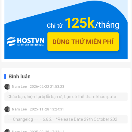
Bình luận
Nam Lee
2026-02-22 21:53:23
Chào bạn, hiện tại bị lỗi bạn ơi, bạn có thể tham khảo ipato
Nam Lee
2025-11-28 13:24:31
== Changelog == = 6.6.2 = *Release Date 29th October 202
Nam Lee
2025-09-28 17:33:14