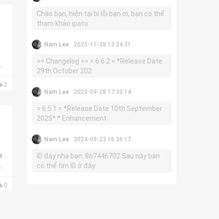
Chào bạn, hiện tại bị lỗi bạn ơi, bạn có thể
tham khảo ipato
Nam Lee
2025-11-28 13:24:31
== Changelog == = 6.6.2 = *Release Date
29th October 202
2
Nam Lee
2025-09-28 17:33:14
= 6.5.1 = *Release Date 10th September
2025* * Enhancement
Nam Lee
2024-09-23 16:36:17
s
ID đây nha bạn: 867446702 Sau này bạn
có thể tìm ID ở đây:
0