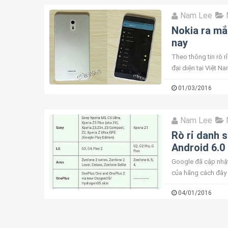
Nam Lee
Nokia ra mắ
nay
Theo thông tin rò 
đại diện tại Việt N
Zing.vn, nguồn tin t
01/03/2016
Nam Lee
Rò rỉ danh 
Android 6.0
Google đã cập nhật
của hãng cách đây 
nhất và nhanh nhất.
04/01/2016