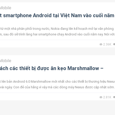
Mobile
t smartphone Android tại Việt Nam vào cuối năm
rỉ từ một nhà phân phối trong nước, Nokia đang lên kế hoạch mở lại văn phòng
am, sau đó sẽ trình làng hai smartphone chạy Android vào cuối năm nay. Nói với
rên cho...
2.36K
Mobile
sách các thiết bị được ăn kẹo Marshmallow –
 lên bản Android 6.0 Marshmallow mới nhất cho các thiết bị thương hiệu Nexu
vài ngày. Con đẻ của hãng vì vậy mà các dòng máy Nexus được cập nhật sớm
 Các hãng khác ...
2.81K