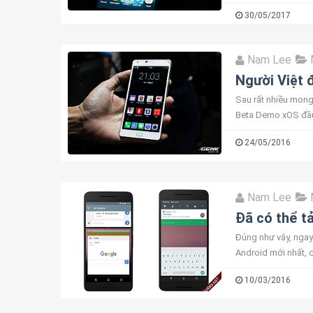
được phát hiện đang 
30/05/2017
Nam Lee
Người Việt 
Sau rất nhiều mong
Beta Demo xOS đầu 
dùng thử, gần chính
24/05/2016
Nam Lee
Đã có thể t
Đúng như vậy, ngay 
Android mới nhất, c
phải tới s...
10/03/2016