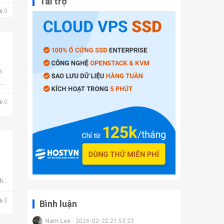
Tài trợ
0
n
n
0
hì
0
Bình luận
Nam Lee
2026-02-22 21:53:23