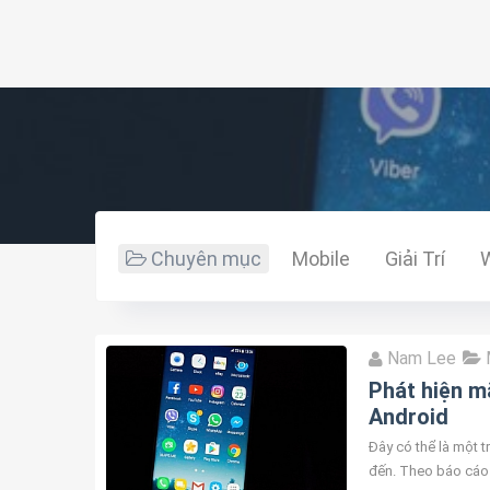
Chuyên mục
Mobile
Giải Trí
Nam Lee
Phát hiện mã
Android
Đây có thể là một 
đến. Theo báo cáo