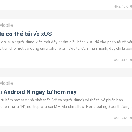
lây lan ...
2.45K
Mobile
đã có thể tải về xOS
 đợi của người dùng Việt, mới đây, nhóm điều hành xOS đã cho phép tải về bả
tiên cho một vài dòng smartphone tại nước ta. Cần nhấn mạnh, đây chỉ là bả
 thức trước ...
3.41K
Mobile
ải Android N ngay từ hôm nay
từ hôm nay các nhà phát triển (kể cả người dùng) có thể tải vể phiên bản
ó tên mà là “N”, nối tiếp chữ cái M – Marshmallow. Nói là bất ngờ bởi thường t
3.74K