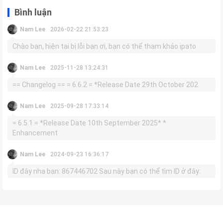
Bình luận
Nam Lee
2026-02-22 21:53:23
Chào bạn, hiện tại bị lỗi bạn ơi, bạn có thể tham khảo ipato
Nam Lee
2025-11-28 13:24:31
== Changelog == = 6.6.2 = *Release Date 29th October 202
Nam Lee
2025-09-28 17:33:14
= 6.5.1 = *Release Date 10th September 2025* *
Enhancement
Nam Lee
2024-09-23 16:36:17
ID đây nha bạn: 867446702 Sau này bạn có thể tìm ID ở đây: