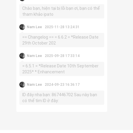
Chào bạn, hiện tại bị lỗi bạn ơi, bạn có thể
tham khảo ipato
Nam Lee
2025-11-28 13:24:31
== Changelog == = 6.6.2 = *Release Date
29th October 202
Nam Lee
2025-09-28 17:33:14
= 6.5.1 = *Release Date 10th September
2025* * Enhancement
Nam Lee
2024-09-23 16:36:17
ID đây nha bạn: 867446702 Sau này bạn
có thể tìm ID ở đây: