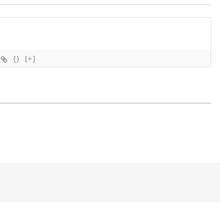
{}
[+]