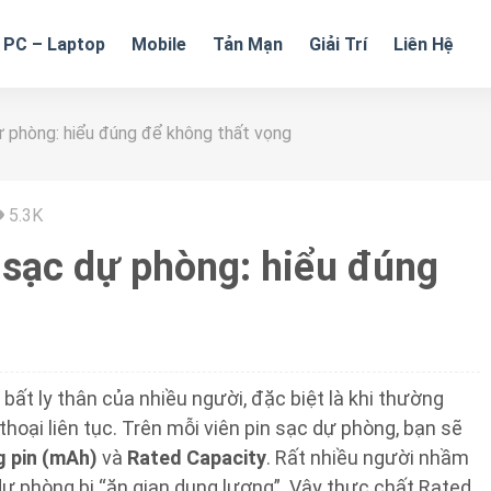
PC – Laptop
Mobile
Tản Mạn
Giải Trí
Liên Hệ
 phòng: hiểu đúng để không thất vọng
5.3K
 sạc dự phòng: hiểu đúng
bất ly thân của nhiều người, đặc biệt là khi thường
hoại liên tục. Trên mỗi viên pin sạc dự phòng, bạn sẽ
g pin (mAh)
và
Rated Capacity
. Rất nhiều người nhầm
dự phòng bị “ăn gian dung lượng”. Vậy thực chất Rated