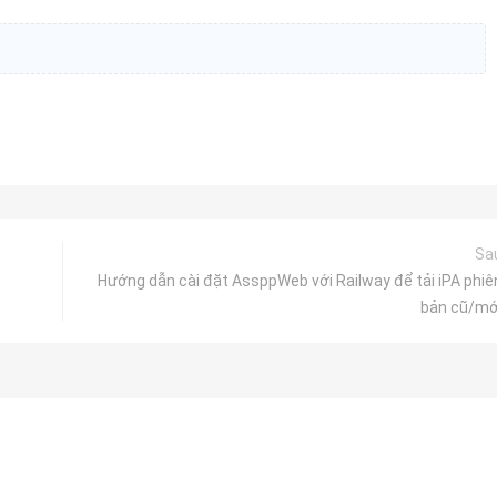
Sa
Hướng dẫn cài đặt AssppWeb với Railway để tải iPA phiê
bản cũ/mớ