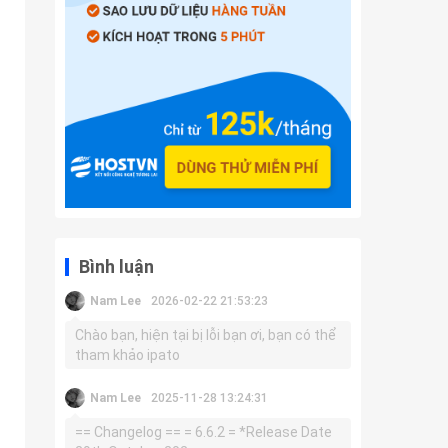
Bình luận
Nam Lee
2026-02-22 21:53:23
Chào bạn, hiện tại bị lỗi bạn ơi, bạn có thể
tham khảo ipato
Nam Lee
2025-11-28 13:24:31
== Changelog == = 6.6.2 = *Release Date