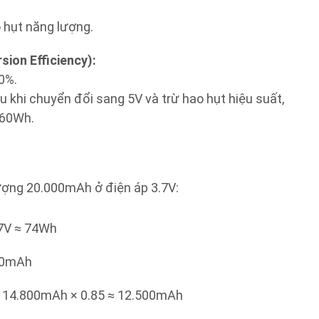
 hụt năng lượng.
ion Efficiency):
0%.
u khi chuyển đổi sang 5V và trừ hao hụt hiệu suất,
–60Wh.
ượng 20.000mAh ở điện áp 3.7V:
.7V ≈ 74Wh
800mAh
): 14.800mAh × 0.85 ≈ 12.500mAh