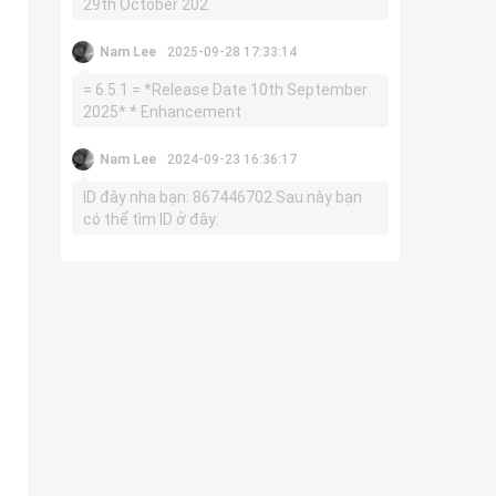
29th October 202
Nam Lee
2025-09-28 17:33:14
= 6.5.1 = *Release Date 10th September
2025* * Enhancement
Nam Lee
2024-09-23 16:36:17
ID đây nha bạn: 867446702 Sau này bạn
có thể tìm ID ở đây: