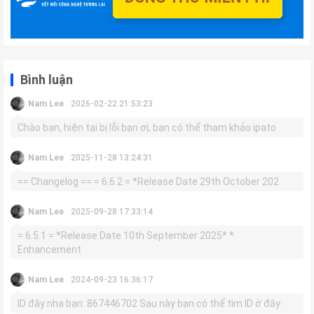
Bình luận
Nam Lee
2026-02-22 21:53:23
Chào bạn, hiện tại bị lỗi bạn ơi, bạn có thể tham khảo ipato
Nam Lee
2025-11-28 13:24:31
== Changelog == = 6.6.2 = *Release Date 29th October 202
Nam Lee
2025-09-28 17:33:14
= 6.5.1 = *Release Date 10th September 2025* *
Enhancement
Nam Lee
2024-09-23 16:36:17
ID đây nha bạn: 867446702 Sau này bạn có thể tìm ID ở đây: