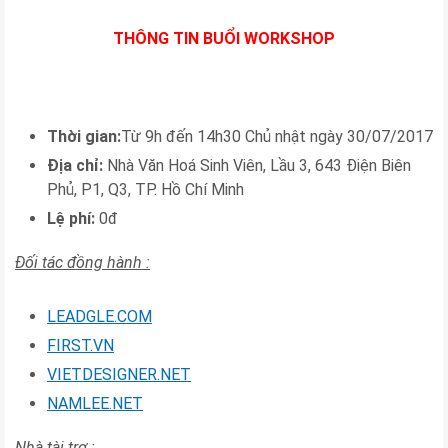
THÔNG TIN BUỔI WORKSHOP
Thời gian:
Từ 9h đến 14h30 Chủ nhật ngày 30/07/2017
Địa chỉ:
Nhà Văn Hoá Sinh Viên, Lầu 3, 643 Điện Biên
Phủ, P1, Q3, TP. Hồ Chí Minh
Lệ phí:
0đ
Đối tác đồng hành :
LEADGLE.COM
FIRST.VN
VIETDESIGNER.NET
NAMLEE.NET
Nhà tài trợ :