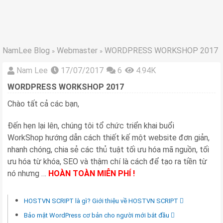
NamLee Blog
Webmaster
WORDPRESS WORKSHOP 2017
»
»
Nam Lee
17/07/2017
6
4.94K
WORDPRESS WORKSHOP 2017
Chào tất cả các bạn,
Đến hẹn lại lên, chúng tôi tổ chức triển khai buổi
WorkShop hướng dẫn cách thiết kế một website đơn giản,
nhanh chóng, chia sẻ các thủ tuật tối ưu hóa mã nguồn, tối
ưu hóa từ khóa, SEO và thậm chí là cách để tạo ra tiền từ
nó nhưng …
HOÀN TOÀN MIỄN PHÍ !
HOSTVN SCRIPT là gì? Giới thiệu về HOSTVN SCRIPT
Bảo mật WordPress cơ bản cho người mới bắt đầu