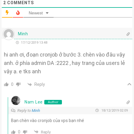
2
COMMENTS
Newest
Minh
17/12/2019 13:48
hi anh ơi, đoạn cronjob ở bước 3. chèn vào đâu vậy
anh. ở phía admin DA :2222 , hay trang của users lẻ
vậy ạ. e tks anh
Reply
0
Nam Lee
Author
Reply to
Minh
18/12/2019 02:09
Bạn chèn vào cronjob của vps bạn nhé
0
Reply