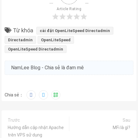
Article Rating
Từ khóa
cài đặt OpenLiteSpeed Directadmin
Directadmin
OpenLiteSpeed
OpenLiteSpeed Directadmin
NamLee Blog - Chia sẻ là đam mê
Chia sẻ：
Trước
Sau
Hướng dẫn cập nhật Apache
MFi là gì?
trên VPS sử dụng