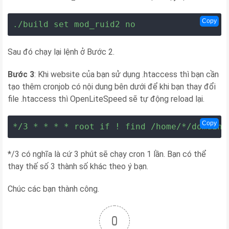
Copy
./build set mod_ruid2 no
Sau đó chạy lại lệnh ở Bước 2.
Bước 3
: Khi website của bạn sử dụng .htaccess thì bạn cần
tạo thêm cronjob có nội dung bên dưới để khi bạn thay đổi
file .htaccess thì OpenLiteSpeed sẽ tự động reload lại.
Copy
*/3 * * * * root if ! find /home/*/domains
*/3 có nghĩa là cứ 3 phút sẽ chạy cron 1 lần. Bạn có thể
thay thế số 3 thành số khác theo ý bạn.
Chúc các bạn thành công.
0