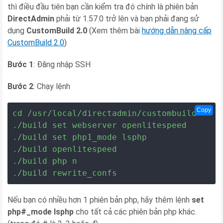
thì điều đầu tiên bạn cần kiểm tra đó chính là phiên bản
DirectAdmin
phải từ 1.57.0 trở lên và bạn phải đang sử
dụng
CustomBuild 2.0
(Xem thêm bài
hướng dẫn nâng cấp
CustomBuild 2.0
)
Bước 1
: Đăng nhập SSH
Bước 2
: Chạy lệnh
Copy
cd /usr/local/directadmin/custombuild

./build set webserver openlitespeed

./build set php1_mode lsphp

./build openlitespeed

./build php n

./build rewrite_confs
Nếu bạn có nhiều hơn 1 phiên bản php, hãy thêm lệnh
set
php#_mode lsphp
cho tất cả các phiên bản php khác.