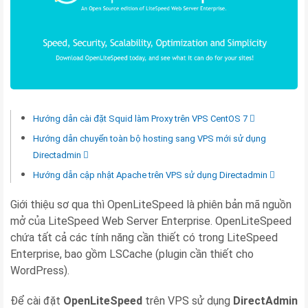
Hướng dẫn cài đặt Squid làm Proxy trên VPS CentOS 7
Hướng dẫn chuyển toàn bộ hosting sang VPS mới sử dụng
Directadmin
Hướng dẫn cập nhật Apache trên VPS sử dụng Directadmin
Giới thiệu sơ qua thì OpenLiteSpeed ​​là phiên bản mã nguồn
mở của LiteSpeed ​​Web Server Enterprise. OpenLiteSpeed ​​
chứa tất cả các tính năng cần thiết có trong LiteSpeed ​​
Enterprise, bao gồm LSCache (plugin cần thiết cho
WordPress).
Để cài đặt
OpenLiteSpeed
trên VPS sử dụng
DirectAdmin