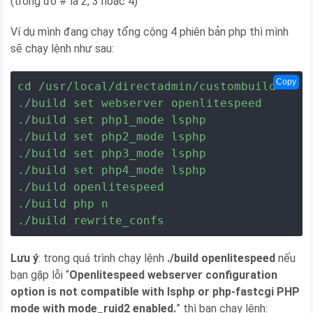
(trong đó # là 2, 3 hoặc 4)
Ví dụ mình đang chạy tổng cộng 4 phiên bản php thì mình
sẽ chạy lệnh như sau:
Copy
cd /usr/local/directadmin/custombuild

./build set webserver openlitespeed

./build set php1_mode lsphp

./build set php2_mode lsphp

./build set php3_mode lsphp

./build set php4_mode lsphp

./build openlitespeed

./build php n

./build rewrite_confs
Lưu ý
: trong quá trình chạy lệnh
./build openlitespeed
nếu
bạn gặp lỗi “
Openlitespeed webserver configuration
option is not compatible with lsphp or php-fastcgi PHP
mode with mode_ruid2 enabled.
” thì bạn chạy lệnh: