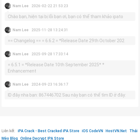
Nam Lee
2026-02-22 21:53:23
Chào bạn, hiện tại bị lỗi bạn ơi, bạn có thể tham khảo ipato
Nam Lee
2025-11-28 13:24:31
== Changelog == = 6.6.2 = *Release Date 29th October 202
Nam Lee
2025-09-28 17:33:14
= 6.5.1 = *Release Date 10th September 2025* *
Enhancement
Nam Lee
2024-09-23 16:36:17
ID đây nha bạn: 867446702 Sau này bạn có thể tìm ID ở đây:
Liên kết:
iPA Crack - Best Cracked iPA Store
iOS CodeVN
HostVN.Net
Thái
Mèo Blog
Online Decrypt IPA Store