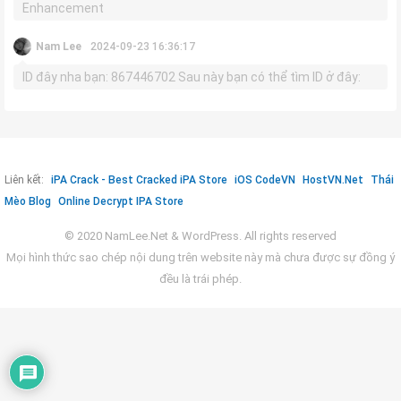
Enhancement
Nam Lee
2024-09-23 16:36:17
ID đây nha bạn: 867446702 Sau này bạn có thể tìm ID ở đây:
Liên kết:
iPA Crack - Best Cracked iPA Store
iOS CodeVN
HostVN.Net
Thái
Mèo Blog
Online Decrypt IPA Store
© 2020 NamLee.Net & WordPress. All rights reserved
Mọi hình thức sao chép nội dung trên website này mà chưa được sự đồng ý
đều là trái phép.