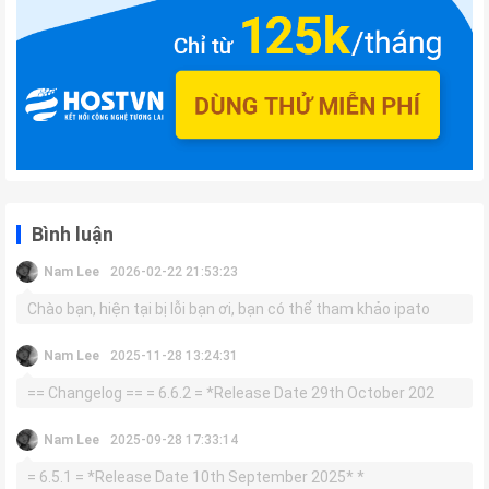
Bình luận
Nam Lee
2026-02-22 21:53:23
Chào bạn, hiện tại bị lỗi bạn ơi, bạn có thể tham khảo ipato
Nam Lee
2025-11-28 13:24:31
== Changelog == = 6.6.2 = *Release Date 29th October 202
Nam Lee
2025-09-28 17:33:14
= 6.5.1 = *Release Date 10th September 2025* *