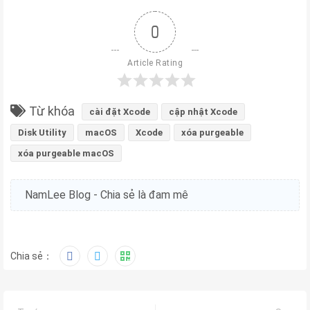
0
Article Rating
Từ khóa
cài đặt Xcode
cập nhật Xcode
Disk Utility
macOS
Xcode
xóa purgeable
xóa purgeable macOS
NamLee Blog - Chia sẻ là đam mê
Chia sẻ：