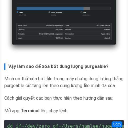
Vậy làm sao để xóa bớt dung lượng purgeable?
Mình có thử xóa bớt file trong máy nhưng dung lượng thằng
purgeable cứ tăng lên theo dung lượng file mình đã xóa.
Cách giải quyết các bạn thực hiện theo hướng dẫn sau:
Mở app
Terminal
lên, chạy lệnh
Copy
dd if=/dev/zero of=/Users/namlee/hugefile 