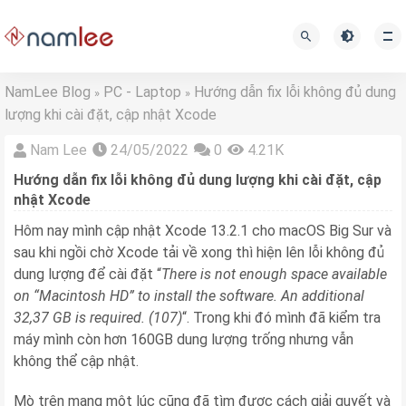
NamLee Blog
PC - Laptop
Hướng dẫn fix lỗi không đủ dung
»
»
lượng khi cài đặt, cập nhật Xcode
Nam Lee
24/05/2022
0
4.21K
Hướng dẫn fix lỗi không đủ dung lượng khi cài đặt, cập
nhật Xcode
Hôm nay mình cập nhật Xcode 13.2.1 cho macOS Big Sur và
sau khi ngồi chờ Xcode tải về xong thì hiện lên lỗi không đủ
dung lượng để cài đặt “
There is not enough space available
on “Macintosh HD” to install the software. An additional
32,37 GB is required. (107)
“. Trong khi đó mình đã kiểm tra
máy mình còn hơn 160GB dung lượng trống nhưng vẫn
không thể cập nhật.
Mò trên mạng một lúc cũng đã tìm được cách giải quyết và