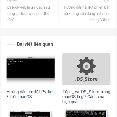
Trước
Sau
ipatool-web là gì? Cách sử
Hướng dẫn tải iPA phiên bản
dụng ipatool-web như thế
cũ không cần dùng máy tính
nào?
bằng Github
Bài viết liên quan
Hướng dẫn cài đặt Python
Tệp ._ và .DS_Store trong
3 trên macOS
macOS là gì? Cách xóa
hiệu quả