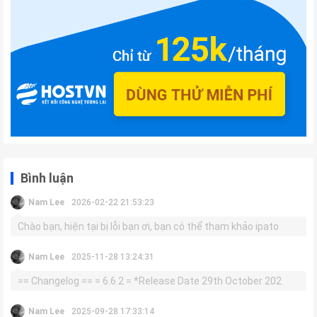
Bình luận
Nam Lee
2026-02-22 21:53:23
Chào bạn, hiện tại bị lỗi bạn ơi, bạn có thể tham khảo ipato
Nam Lee
2025-11-28 13:24:31
== Changelog == = 6.6.2 = *Release Date 29th October 202
Nam Lee
2025-09-28 17:33:14