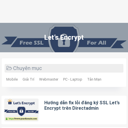
Let’s Encrypt
Chuyên mục
Mobile
Giải Trí
Webmaster
PC - Laptop
Tản Mạn
Hướng dẫn fix lỗi đăng ký SSL Let’s
Encrypt trên Directadmin