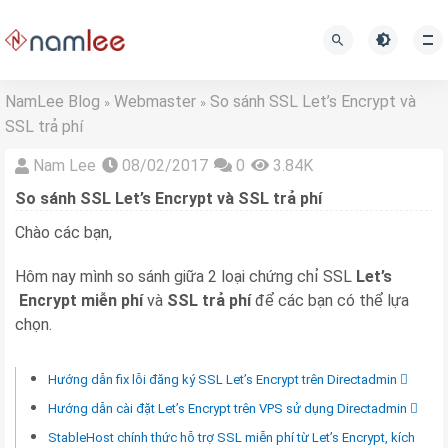
NamLee Blog
Webmaster
So sánh SSL Let’s Encrypt và
»
»
SSL trả phí
Nam Lee
08/02/2017
0
3.84K
So sánh SSL Let’s Encrypt và SSL trả phí
Chào các bạn,
Hôm nay mình so sánh giữa 2 loại chứng chỉ SSL
Let’s
Encrypt miễn phí
và
SSL trả phí
để các bạn có thể lựa
chọn.
Hướng dẫn fix lỗi đăng ký SSL Let’s Encrypt trên Directadmin
Hướng dẫn cài đặt Let’s Encrypt trên VPS sử dụng Directadmin
StableHost chính thức hỗ trợ SSL miễn phí từ Let’s Encrypt, kích