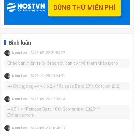
Bình luận
Nam Lee
2026-02-22 21:53:23
Chào bạn, hiện tại bị lỗi bạn ơi, bạn có thể tham khảo ipato
Nam Lee
2025-11-28 13:24:31
== Changelog == = 6.6.2 = *Release Date 29th October 202
Nam Lee
2025-09-28 17:33:14
= 6.5.1 = *Release Date 10th September 2025* *
Enhancement
Nam Lee
2024-09-23 16:36:17