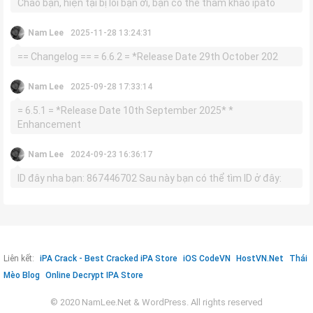
Chào bạn, hiện tại bị lỗi bạn ơi, bạn có thể tham khảo ipato
Nam Lee
2025-11-28 13:24:31
== Changelog == = 6.6.2 = *Release Date 29th October 202
Nam Lee
2025-09-28 17:33:14
= 6.5.1 = *Release Date 10th September 2025* *
Enhancement
Nam Lee
2024-09-23 16:36:17
ID đây nha bạn: 867446702 Sau này bạn có thể tìm ID ở đây:
Liên kết:
iPA Crack - Best Cracked iPA Store
iOS CodeVN
HostVN.Net
Thái
Mèo Blog
Online Decrypt IPA Store
© 2020 NamLee.Net & WordPress. All rights reserved