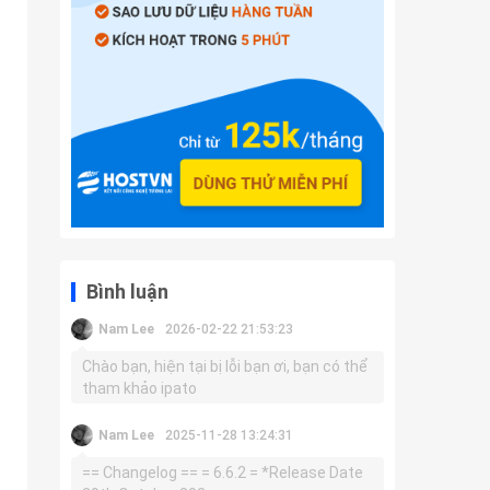
Bình luận
Nam Lee
2026-02-22 21:53:23
Chào bạn, hiện tại bị lỗi bạn ơi, bạn có thể
tham khảo ipato
Nam Lee
2025-11-28 13:24:31
== Changelog == = 6.6.2 = *Release Date