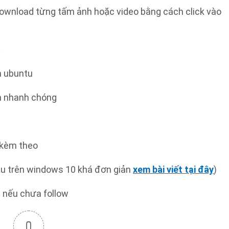
download từng tấm ảnh hoặc video bằng cách click vào
t
n ubuntu
ch nhanh chóng
t kèm theo
ntu trên windows 10 khá đơn giản
xem bài viết tại đây
)
 nếu chưa follow
0