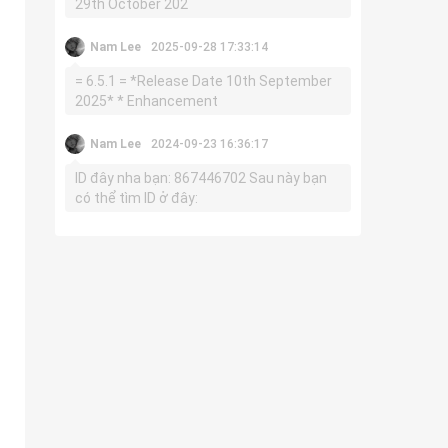
29th October 202
Nam Lee
2025-09-28 17:33:14
= 6.5.1 = *Release Date 10th September
2025* * Enhancement
Nam Lee
2024-09-23 16:36:17
ID đây nha bạn: 867446702 Sau này bạn
có thể tìm ID ở đây: