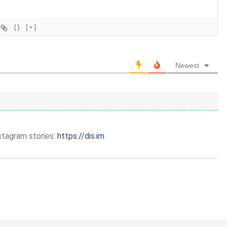
{}
[+]
Newest
stagram stories:
https://dis.im