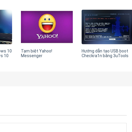
ows 10
Tạm biệt Yahoo!
Hướng dẫn tạo USB boot
ws 10
Messenger
Checkra1n bằng 3uTools