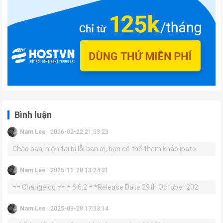
Bình luận
Nam Lee
2026-02-22 21:53:23
Chào bạn, hiện tại bị lỗi bạn ơi, bạn có thể tham khảo ipato
Nam Lee
2025-11-28 13:24:31
== Changelog == = 6.6.2 = *Release Date 29th October 202
Nam Lee
2025-09-28 17:33:14