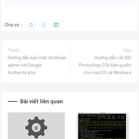
Chia sẻ：
Trước
Sau
Hướng dẫn bảo mật tài khoản
Hướng dẫn cài đặt
admin với Google
Photoshop CS6 bản quyền
Authenticator
cho macOS và Windows
Bài viết liên quan