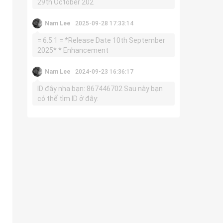
29th October 202
Nam Lee
2025-09-28 17:33:14
= 6.5.1 = *Release Date 10th September
2025* * Enhancement
Nam Lee
2024-09-23 16:36:17
ID đây nha bạn: 867446702 Sau này bạn
có thể tìm ID ở đây: