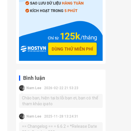
Bình luận
Nam Lee
2026-02-22 21:53:23
Chào bạn, hiện tại bị lỗi bạn ơi, bạn có thể
tham khảo ipato
Nam Lee
2025-11-28 13:24:31
== Changelog == = 6.6.2 = *Release Date