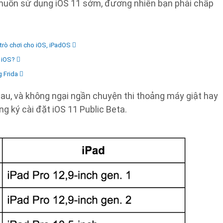
u muốn sử dụng iOS 11 sớm, đương nhiên bạn phải chấp
, trò chơi cho iOS, iPadOS
t iOS?
g Frida
sau, và không ngại ngần chuyện thi thoảng máy giật hay
ng ký cài đặt iOS 11 Public Beta.