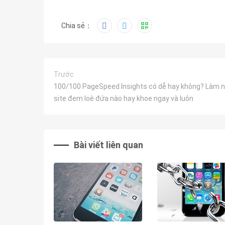
Chia sẻ：
Trước
100/100 PageSpeed Insights có dễ hay không? Làm n
site đem loè đứa nào hay khoe ngay và luôn
Bài viết liên quan