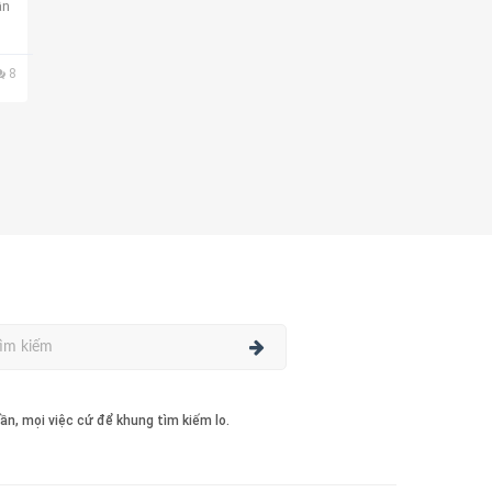
ẫn
8
ần, mọi việc cứ để khung tìm kiếm lo.