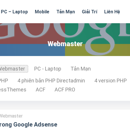
PC – Laptop
Mobile
Tản Mạn
Giải Trí
Liên Hệ
Webmaster
Webmaster
PC - Laptop
Tản Mạn
 PHP
4 phiên bản PHP Directadmin
4 version PHP
essThemes
ACF
ACF PRO
Webmaster
trong Google Adsense