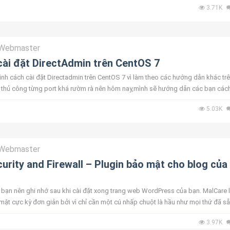
3.71K
Webmaster
ài đặt DirectAdmin trên CentOS 7
ình cách cài đặt Directadmin trên CentOS 7 vì làm theo các hướng dẫn khác tr
 thủ công từng port khá rườm rà nên hôm nay,mình sẽ hướng dẫn các bạn các
 trên CentOS...
5.03K
Webmaster
urity and Firewall – Plugin bảo mật cho blog của
 bạn nên ghi nhớ sau khi cài đặt xong trang web WordPress của bạn. MalCare 
mật cực kỳ đơn giản bởi vì chỉ cần một cú nhấp chuột là hầu như mọi thứ đã s
t này có...
3.97K