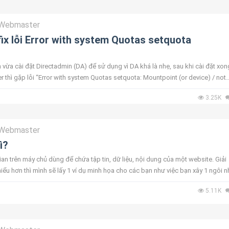
Webmaster
ix lỗi Error with system Quotas setquota
n
vừa cài đặt Directadmin (DA) để sử dụng vì DA khá là nhẹ, sau khi cài đặt xon
er thì gặp lỗi “Error with system Quotas setquota: Mountpoint (or device) / not
.
3.25K
Webmaster
ì?
an trên máy chủ dùng để chứa tập tin, dữ liệu, nội dung của một website. Giải
iểu hơn thì mình sẽ lấy 1 ví dụ minh họa cho các bạn như việc bạn xây 1 ngôi n
xây ...
5.11K