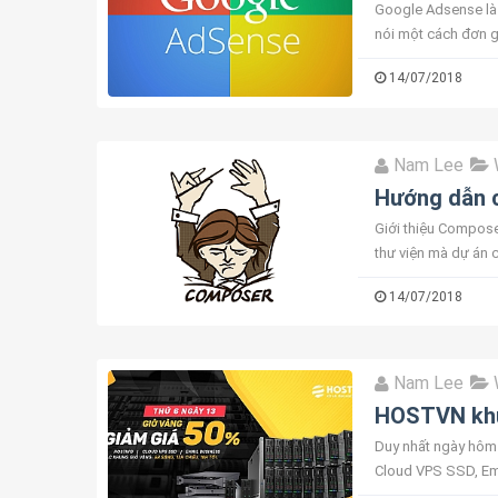
Google Adsense là 
nói một cách đơn g
người đặt quảng cá
14/07/2018
Nam Lee
Hướng dẫn c
Giới thiệu Compose
thư viện mà dự án c
cầu CentOS 7 cURL 
14/07/2018
Nam Lee
HOSTVN khuy
Duy nhất ngày hôm 
Cloud VPS SSD, Ema
(Không áp dụng cho 