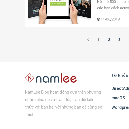
Hế nhô 500 anh em,
các bạn cách activa
thật ra ở bài viết nà
11/06/2018
1
2
3
Từ khóa 
DirectAd
NamLee Blog hoạt động dựa trên phương
macOS
châm chia sẻ và trao đổi, trau dồi kiến
thức với bạn bè, với những bạn có cùng sở
Wordpre
thích.