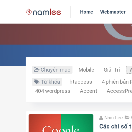
Home
Webmaster
Chuyên mục
Mobile
Giải Trí
Từ khóa
.htaccess
4 phiên bản
404 wordpress
Accent
AccessPr
Nam Lee
Các chỉ số 