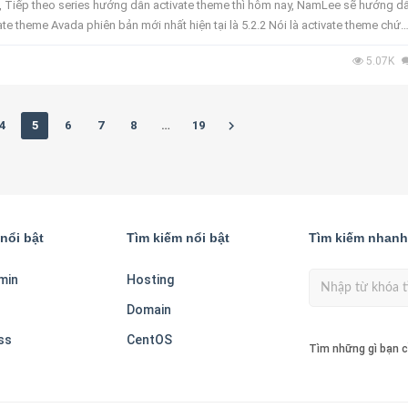
 Tiếp theo series hướng dẫn activate theme thì hôm nay, NamLee sẽ hướng d
te theme Avada phiên bản mới nhất hiện tại là 5.2.2 Nói là activate theme chứ
y mình s...
5.07K
4
5
6
7
8
…
19
nổi bật
Tìm kiếm nổi bật
Tìm kiếm nhanh
min
Hosting
Domain
ss
CentOS
Tìm những gì bạn c