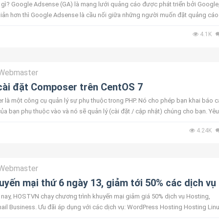
gì? Google Adsense (GA) là mạng lưới quảng cáo được phát triển bởi Google
iản hơn thì Google Adsense là cầu nối giữa những người muốn đặt quảng cáo
o. Google adse...
4.1K
Webmaster
ài đặt Composer trên CentOS 7
r là một công cụ quản lý sự phụ thuộc trong PHP. Nó cho phép bạn khai báo c
ủa bạn phụ thuộc vào và nó sẽ quản lý (cài đặt / cập nhật) chúng cho bạn. Yêu
PHP (bao ...
4.24K
Webmaster
ến mại thứ 6 ngày 13, giảm tới 50% các dịch vụ
nay, HOSTVN chạy chương trình khuyến mại giảm giá 50% dịch vụ Hosting,
il Business. Ưu đãi áp dụng với các dịch vụ: WordPress Hosting Hosting Lin
gói Lite) Hosting...