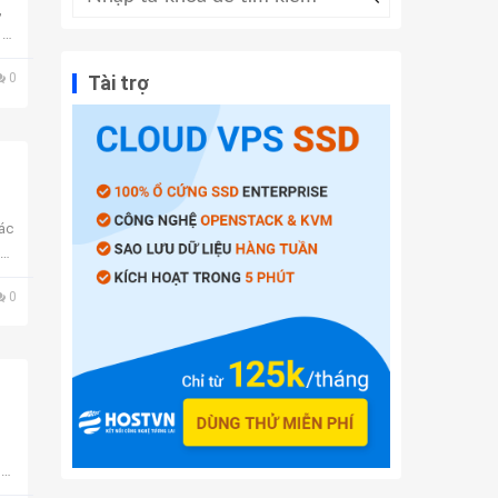
,
 và
0
Tài trợ
ác
0
ux