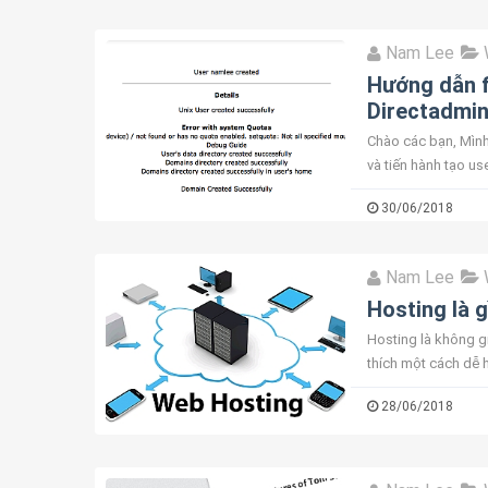
Nam Lee
Hướng dẫn f
Directadmi
Chào các bạn, Mình 
và tiến hành tạo us
found or has no q..
30/06/2018
Nam Lee
Hosting là g
Hosting là không gi
thích một cách dễ h
sẽ cần mặt bằng để 
28/06/2018