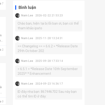
7
Bình luận
Nam Lee
2026-02-22 21:53:23
Chào bạn, hiện tại bị lỗi bạn ơi, bạn có thể
tham khảo ipato
ên
Nam Lee
2025-11-28 13:24:31
h
== Changelog == = 6.6.2 = *Release Date
2
29th October 202
Nam Lee
2025-09-28 17:33:14
= 6.5.1 = *Release Date 10th September
2025* * Enhancement
Nam Lee
2024-09-23 16:36:17
là
ID đây nha bạn: 867446702 Sau này bạn
ẵn
có thể tìm ID ở đây:
0