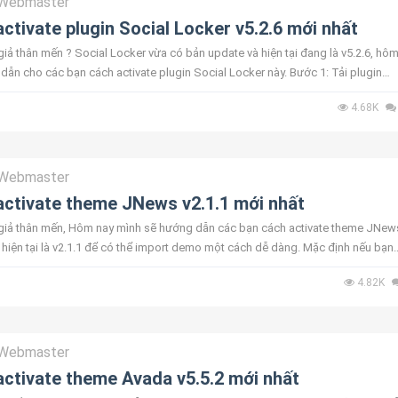
Webmaster
ctivate plugin Social Locker v5.2.6 mới nhất
iả thân mến ? Social Locker vừa có bản update và hiện tại đang là v5.2.6, hô
dẫn cho các bạn cách activate plugin Social Locker này. Bước 1: Tải plugin
 tại đây (đ...
4.68K
Webmaster
ctivate theme JNews v2.1.1 mới nhất
giả thân mến, Hôm nay mình sẽ hướng dẫn các bạn cách activate theme JNew
 hiện tại là v2.1.1 để có thể import demo một cách dễ dàng. Mặc định nếu bạn
ỉ import được ...
4.82K
Webmaster
ctivate theme Avada v5.5.2 mới nhất