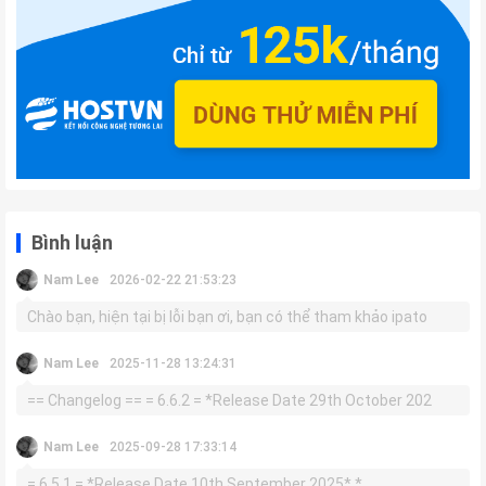
Bình luận
Nam Lee
2026-02-22 21:53:23
Chào bạn, hiện tại bị lỗi bạn ơi, bạn có thể tham khảo ipato
Nam Lee
2025-11-28 13:24:31
== Changelog == = 6.6.2 = *Release Date 29th October 202
Nam Lee
2025-09-28 17:33:14
= 6.5.1 = *Release Date 10th September 2025* *