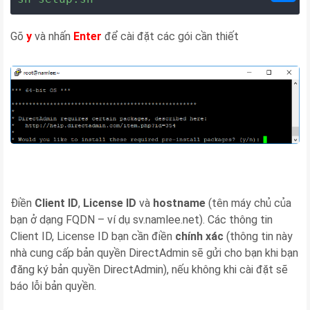
Gõ
y
và nhấn
Enter
để cài đặt các gói cần thiết
Điền
Client ID
,
License ID
và
hostname
(tên máy chủ của
bạn ở dạng FQDN – ví dụ sv.namlee.net). Các thông tin
Client ID, License ID bạn cần điền
chính xác
(thông tin này
nhà cung cấp bản quyền DirectAdmin sẽ gửi cho bạn khi bạn
đăng ký bản quyền DirectAdmin), nếu không khi cài đặt sẽ
báo lỗi bản quyền.