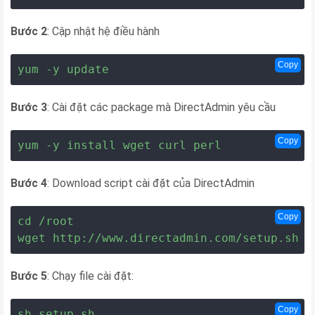
Bước 2
: Cập nhật hệ điều hành
Copy
yum -y update
Bước 3
: Cài đặt các package mà DirectAdmin yêu cầu
Copy
yum -y install wget curl perl
Bước 4
: Download script cài đặt của DirectAdmin
Copy
cd /root

wget http://www.directadmin.com/setup.sh
Bước 5
: Chạy file cài đặt:
Copy
sh setup.sh