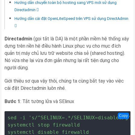
Hướng dẫn chuyển toàn bộ hosting sang VPS mới sử dụng
Directadmin
Hướng dẫn cài đặt OpenLiteSpeed trên VPS sử dụng DirectAdmin
Directadmin
(gọi tắt là DA) là một phần mềm hệ thống xây
dựng trên nền hệ điều hành Linux phục vụ cho mục đích
quản trị máy chủ lưu trữ website chia sẻ (shared hosting).
Nó vừa nhẹ lại vừa đơn giản nhưng lại rất tiện dụng cho
người dùng.
Giới thiệu sơ qua vậy thôi, chúng ta cùng bắt tay vào việc
cài đặt Directadmin luôn nhé.
Bước 1
: Tắt tường lửa và SElinux
Copy
sed -i 's/^SELINUX=.*/SELINUX=disabled/g' 
systemctl stop firewalld

systemctl disable firewalld