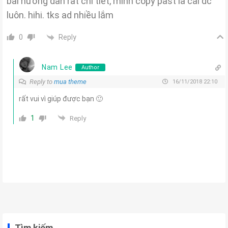
bài hướng dẫn rất chi tiết, mình copy past là cài dc
luôn. hihi. tks ad nhiều lắm
Reply
0
Nam Lee
Author
Reply to
mua theme
16/11/2018 22:10
rất vui vì giúp được bạn 🙂
1
Reply
Tìm kiếm