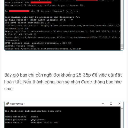
Bây giờ bạn chỉ cần ngồi đợi khoảng 25-35p để việc cài đặt
hoàn tất. Nếu thành công, bạn sẽ nhận được thông báo như
sau: